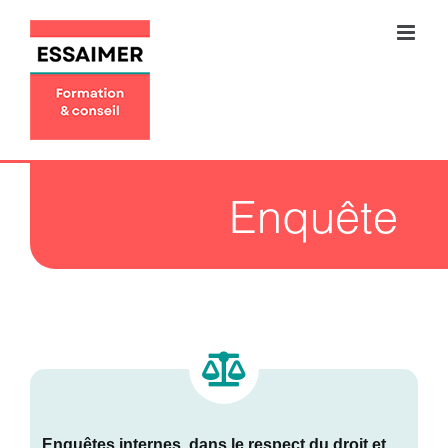
Skip
to
content
Enquête
Enquêtes internes, dans le respect du droit et